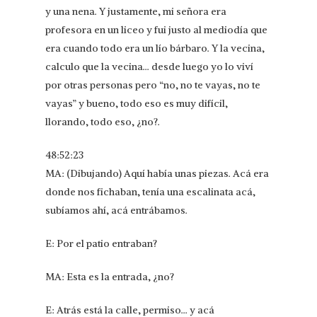
y una nena. Y justamente, mi señora era
profesora en un liceo y fui justo al mediodía que
era cuando todo era un lío bárbaro. Y la vecina,
calculo que la vecina… desde luego yo lo viví
por otras personas pero “no, no te vayas, no te
vayas” y bueno, todo eso es muy difícil,
llorando, todo eso, ¿no?.
48:52:23
MA: (Dibujando) Aquí había unas piezas. Acá era
donde nos fichaban, tenía una escalinata acá,
subíamos ahí, acá entrábamos.
E: Por el patio entraban?
MA: Esta es la entrada, ¿no?
E: Atrás está la calle, permiso… y acá