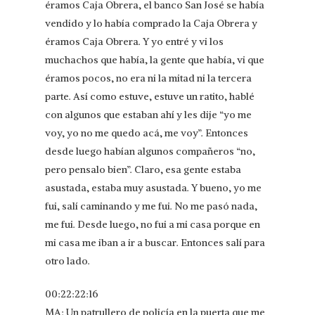
éramos Caja Obrera, el banco San José se había
vendido y lo había comprado la Caja Obrera y
éramos Caja Obrera. Y yo entré y vi los
muchachos que había, la gente que había, vi que
éramos pocos, no era ni la mitad ni la tercera
parte. Así como estuve, estuve un ratito, hablé
con algunos que estaban ahí y les dije “yo me
voy, yo no me quedo acá, me voy”. Entonces
desde luego habían algunos compañeros “no,
pero pensalo bien”. Claro, esa gente estaba
asustada, estaba muy asustada. Y bueno, yo me
fui, salí caminando y me fui. No me pasó nada,
me fui. Desde luego, no fui a mi casa porque en
mi casa me iban a ir a buscar. Entonces salí para
otro lado.
00:22:22:16
MA: Un patrullero de policía en la puerta que me