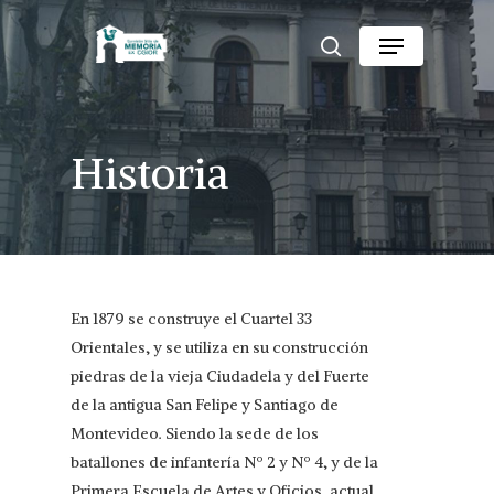
Skip
Menu
to
search
Close
main
Menu
content
Historia
En 1879 se construye el Cuartel 33
Orientales, y se utiliza en su construcción
piedras de la vieja Ciudadela y del Fuerte
de la antigua San Felipe y Santiago de
Montevideo. Siendo la sede de los
batallones de infantería Nº 2 y Nº 4, y de la
Primera Escuela de Artes y Oficios, actual