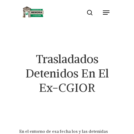
Skip
Menu
to
search
Close
main
Menu
content
Trasladados
Detenidos En El
Ex-CGIOR
En el entorno de esa fecha los y las detenidas