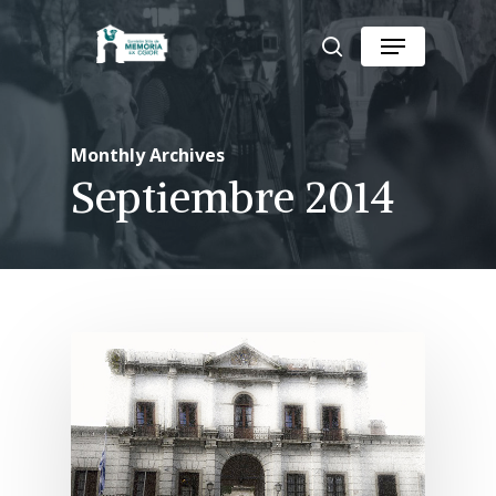
Skip
Menu
to
search
Close
main
Menu
content
Monthly Archives
Septiembre 2014