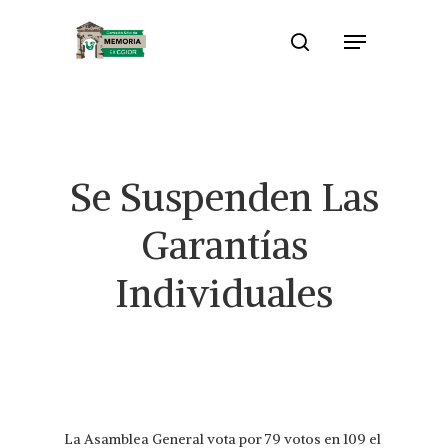
Skip
Menu
to
search
Close
main
Menu
content
Se Suspenden Las
Garantías
Individuales
La Asamblea General vota por 79 votos en 109 el