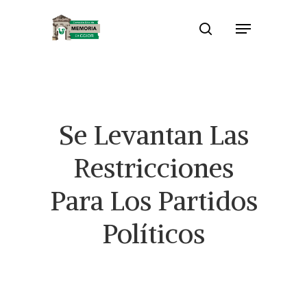
Skip
Menu
to
search
Close
main
Menu
content
Se Levantan Las
Restricciones
Para Los Partidos
Políticos