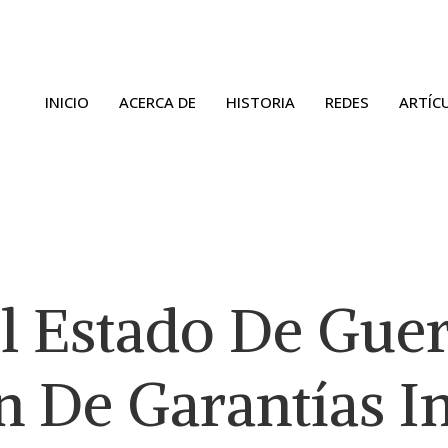
INICIO
ACERCA DE
HISTORIA
REDES
ARTÍC
l Estado De Guer
 De Garantías I