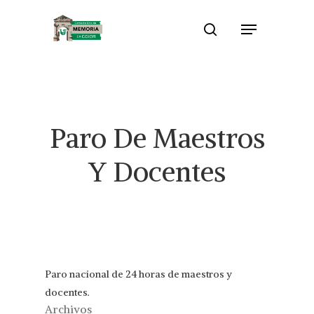
Skip
Menu
to
search
Close
main
Menu
content
Paro De Maestros
Y Docentes
Paro nacional de 24 horas de maestros y
docentes.
Archivos