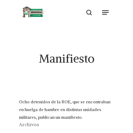
Skip
Menu
to
search
Close
main
Menu
content
Manifiesto
Ocho detenidos de la ROE, que se encontraban
en huelga de hambre en distintas unidades
militares, publican un manifiesto.
Archivos