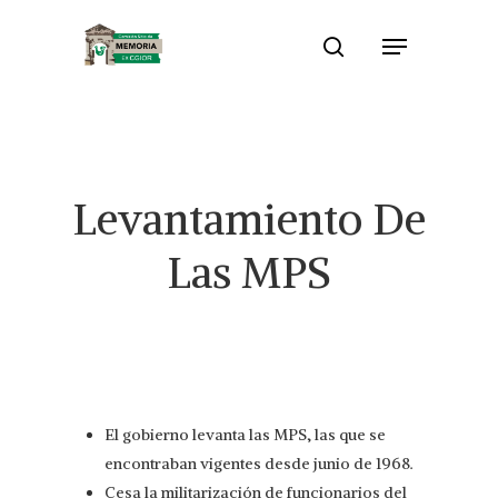
Skip
Menu
to
search
Close
main
Menu
content
Levantamiento De
Las MPS
El gobierno levanta las MPS, las que se
encontraban vigentes desde junio de 1968.
Cesa la militarización de funcionarios del