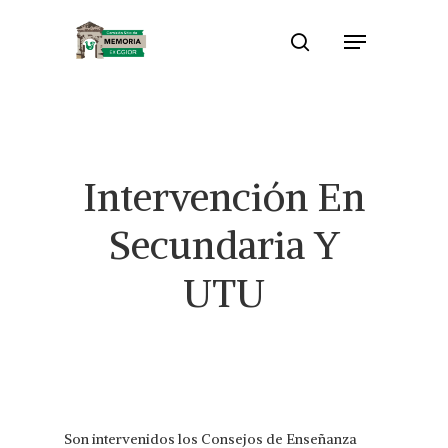
Skip
Menu
to
search
Close
main
Menu
content
Intervención En
Secundaria Y
UTU
Son intervenidos los Consejos de Enseñanza