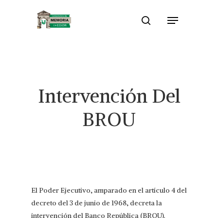
Skip
Menu
to
search
Close
main
Menu
content
Intervención Del
BROU
El Poder Ejecutivo, amparado en el artículo 4 del
decreto del 3 de junio de 1968, decreta la
intervención del Banco República (BROU).