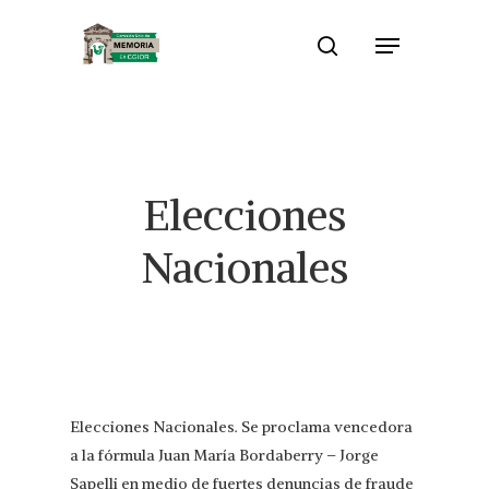
Skip
Menu
to
search
Close
main
Menu
content
Elecciones
Nacionales
Elecciones Nacionales. Se proclama vencedora
a la fórmula Juan María Bordaberry – Jorge
Sapelli en medio de fuertes denuncias de fraude