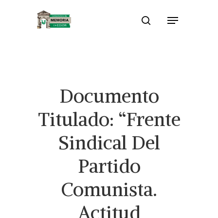
Skip
Menu
to
search
Close
main
Menu
content
Documento
Titulado: “Frente
Sindical Del
Partido
Comunista.
Actitud