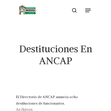
Skip
Menu
to
search
Close
main
Menu
content
Destituciones En
ANCAP
El Directorio de ANCAP anuncia ocho
destituciones de funcionarios.
Archivos