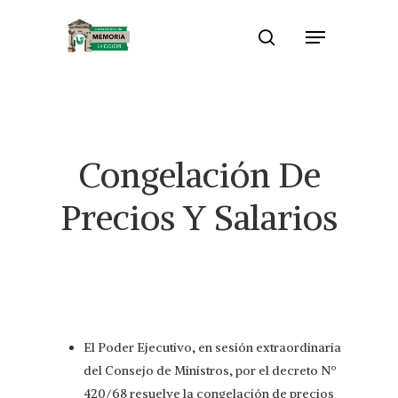
Skip
Menu
to
search
Close
main
Menu
content
Congelación De
Precios Y Salarios
El Poder Ejecutivo, en sesión extraordinaria
del Consejo de Ministros, por el decreto Nº
420/68 resuelve la congelación de precios