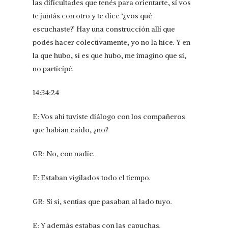
las dificultades que tenés para orientarte, si vos
te juntás con otro y te dice ‘¿vos qué
escuchaste?’ Hay una construcción allí que
podés hacer colectivamente, yo no la hice. Y en
la que hubo, si es que hubo, me imagino que sí,
no participé.
14:34:24
E: Vos ahí tuviste diálogo con los compañeros
que habían caído, ¿no?
GR: No, con nadie.
E: Estaban vigilados todo el tiempo.
GR: Sí sí, sentías que pasaban al lado tuyo.
E: Y además estabas con las capuchas.