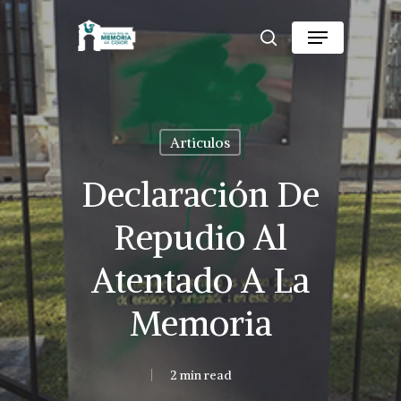
Skip
Menu
to
search
Close
main
Menu
content
Articulos
Declaración De
Repudio Al
Atentado A La
Memoria
2 min read