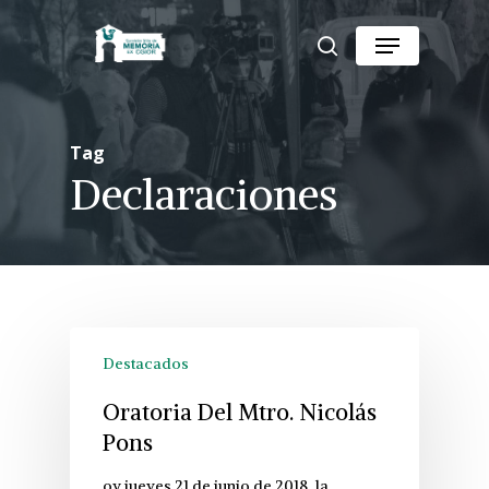
Skip
Menu
to
search
Close
main
Menu
content
Tag
Declaraciones
Destacados
Oratoria Del Mtro. Nicolás
Pons
oy jueves 21 de junio de 2018, la