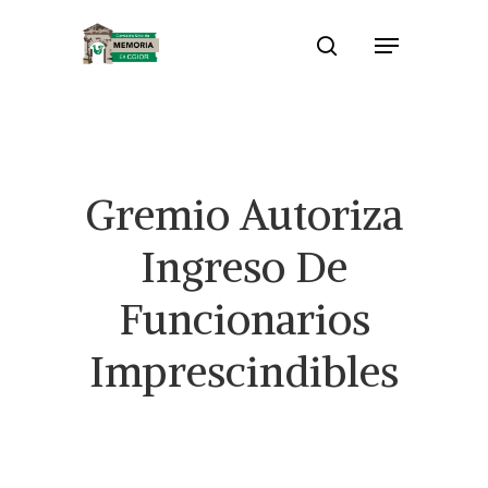
Skip
Menu
to
search
Close
main
Menu
content
Gremio Autoriza
Ingreso De
Funcionarios
Imprescindibles