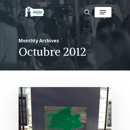
Skip
Menu
to
search
Close
main
Menu
content
Monthly Archives
Octubre 2012