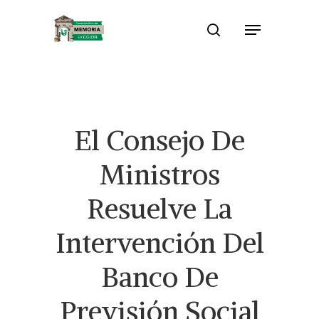
Skip
Menu
to
search
Close
main
Menu
content
El Consejo De
Ministros
Resuelve La
Intervención Del
Banco De
Previsión Social