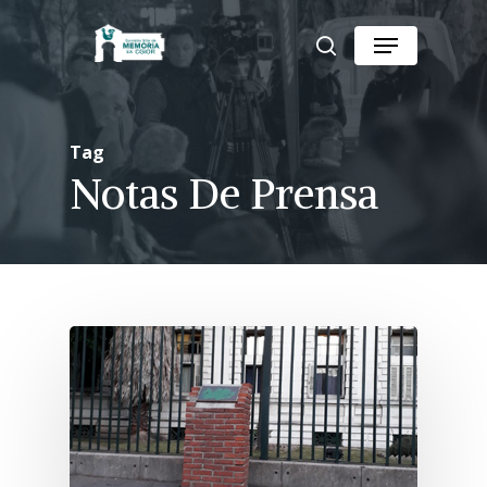
Skip
Menu
to
search
Close
main
Menu
content
Tag
Notas De Prensa